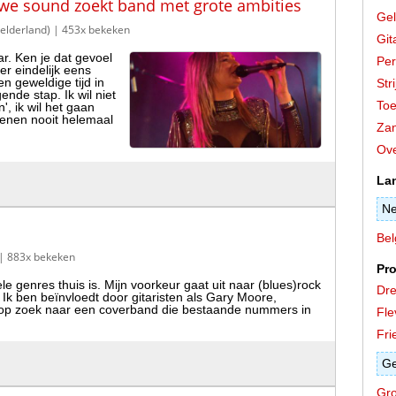
uwe sound zoekt band met grote ambities
Gel
elderland)
| 453x bekeken
Git
ar. Ken je dat gevoel
Per
er eindelijk eens
n geweldige tijd in
Stri
ende stap. Ik wil niet
Toe
', ik wil het gaan
denen nooit helemaal
Zan
Ove
La
Ne
Bel
| 883x bekeken
Pro
vele genres thuis is. Mijn voorkeur gaat uit naar (blues)rock
Dre
 Ik ben beïnvloedt door gitaristen als Gary Moore,
 op zoek naar een coverband die bestaande nummers in
Fle
Fri
Ge
Gro