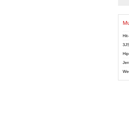
Mu
Hit
3JS
Hip
Jer
Wee