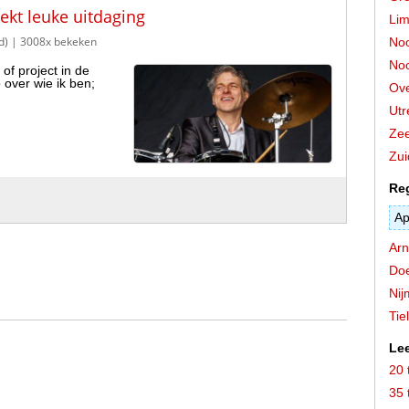
kt leuke uitdaging
Lim
d)
| 3008x bekeken
Noo
Noo
of project in de
over wie ik ben;
Ove
Utr
Zee
Zui
Re
Ap
Ar
Do
Ni
Tiel
Lee
20 
35 