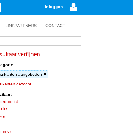
Inloggen
LINKPARTNERS
CONTACT
sultaat verfijnen
egorie
zikanten aangeboden
ikanten gezocht
zikant
ordeonist
sist
zer
ummer