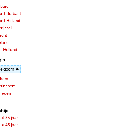
burg
rd-Brabant
rd-Holland
rijssel
echt
land
d-Holland
gio
eldoorn
nhem
etinchem
jmegen
ftijd
tot 35 jaar
tot 45 jaar