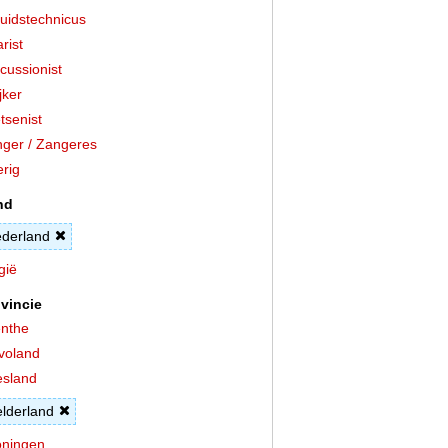
uidstechnicus
arist
cussionist
jker
tsenist
ger / Zangeres
rig
nd
derland
gië
vincie
nthe
voland
esland
lderland
ningen