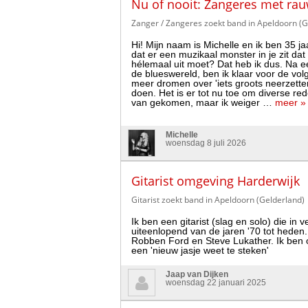
Nu of nooit: Zangeres met ra
Zanger / Zangeres zoekt band in Apeldoorn (G
Hi! Mijn naam is Michelle en ik ben 35 ja
dat er een muzikaal monster in je zit dat 
hélemaal uit moet? Dat heb ik dus. Na ee
de blueswereld, ben ik klaar voor de volg
meer dromen over 'iets groots neerzetten
doen. Het is er tot nu toe om diverse re
van gekomen, maar ik weiger …
meer »
Michelle
woensdag 8 juli 2026
Gitarist omgeving Harderwijk
Gitarist zoekt band in Apeldoorn (Gelderland)
Ik ben een gitarist (slag en solo) die in 
uiteenlopend van de jaren '70 tot heden.
Robben Ford en Steve Lukather. Ik ben
een 'nieuw jasje weet te steken'
Jaap van Dijken
woensdag 22 januari 2025