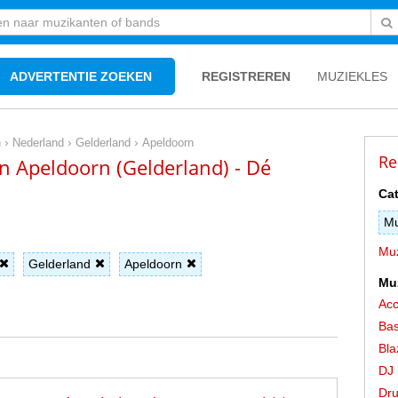
ADVERTENTIE ZOEKEN
REGISTREREN
MUZIEKLES
›
›
›
n
Nederland
Gelderland
Apeldoorn
Re
 Apeldoorn (Gelderland) - Dé
Cat
Mu
Muz
Gelderland
Apeldoorn
Mu
Acc
Bas
Bla
DJ
Dr