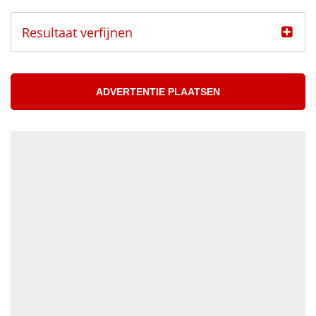
Resultaat verfijnen
Categorie
Muzikanten aangeboden
ADVERTENTIE PLAATSEN
Muzikanten gezocht
Muzikant
Accordeonist
Bassist
Blazer
DJ
Drummer
Geluidstechnicus
Gitarist
Percussionist
Strijker
Toetsenist