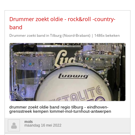
Drummer zoekt oldie - rock&roll -country-
band
Drummer zoekt band in Tilburg (Noord-Brabant)
| 1486x bekeken
drummer zoekt oldie band regio tilburg - eindhoven-
grensstreek kempen lommel-mol-turnhout-antwerpen
mols
maandag 16 mei 2022