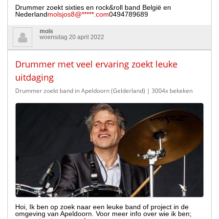
Drummer zoekt sixties en rock&roll band België en
Nederland
molsjos8@*****.com
0494789689
mols
woensdag 20 april 2022
Drummer met veel ervaring zoekt leuke
uitdaging
Drummer zoekt band in Apeldoorn (Gelderland)
| 3004x bekeken
Hoi, Ik ben op zoek naar een leuke band of project in de
omgeving van Apeldoorn. Voor meer info over wie ik ben;