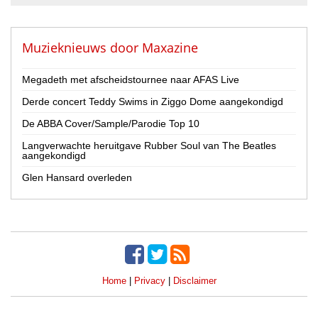
Zanger / Zangeres
Overig
Muzieknieuws door
Maxazine
Land
Nederland
Megadeth met afscheidstournee naar AFAS Live
België
Derde concert Teddy Swims in Ziggo Dome aangekondigd
Provincie
De ABBA Cover/Sample/Parodie Top 10
(Selecteer eerst een land)
Langverwachte heruitgave Rubber Soul van The Beatles
aangekondigd
Leeftijd
Glen Hansard overleden
20 tot 35 jaar
35 tot 45 jaar
45 tot 60 jaar
Jonger dan 20
Ouder dan 60 jaar
Home
|
Privacy
|
Disclaimer