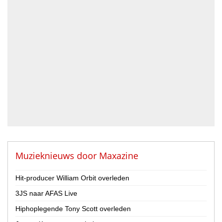
Accordeonist
Bassist
Blazer
DJ
Drummer
Geluidstechnicus
Gitarist
Percussionist
Strijker
Toetsenist
Zanger / Zangeres
Overig
Muzieknieuws door
Maxazine
Land
Hit-producer William Orbit overleden
Nederland
3JS naar AFAS Live
België
Hiphoplegende Tony Scott overleden
Provincie