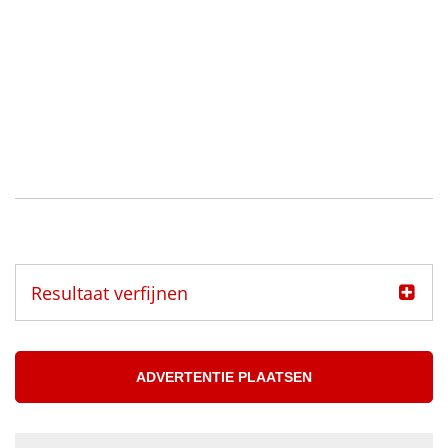
Resultaat verfijnen
Categorie
Muzikanten aangeboden
ADVERTENTIE PLAATSEN
Muzikanten gezocht
Muzikant