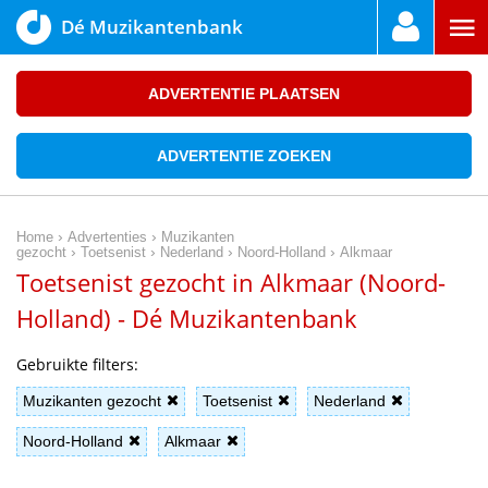
Dé Muzikantenbank
ADVERTENTIE PLAATSEN
ADVERTENTIE ZOEKEN
›
›
Home
Advertenties
Muzikanten
›
›
›
›
gezocht
Toetsenist
Nederland
Noord-Holland
Alkmaar
Toetsenist gezocht in Alkmaar (Noord-
Holland) - Dé Muzikantenbank
Gebruikte filters:
Muzikanten gezocht
Toetsenist
Nederland
Noord-Holland
Alkmaar