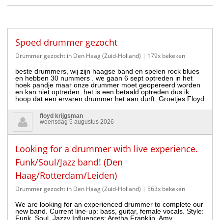
Spoed drummer gezocht
Drummer gezocht in Den Haag (Zuid-Holland)
| 179x bekeken
beste drummers, wij zijn haagse band en spelen rock blues
en hebben 30 nummers . we gaan 6 sept optreden in het
hoek pandje maar onze drummer moet geopereerd worden
en kan niet optreden. het is een betaald optreden dus ik
hoop dat een ervaren drummer het aan durft. Groetjes Floyd
floyd krijgsman
woensdag 5 augustus 2026
Looking for a drummer with live experience.
Funk/Soul/Jazz band! (Den
Haag/Rotterdam/Leiden)
Drummer gezocht in Den Haag (Zuid-Holland)
| 563x bekeken
We are looking for an experienced drummer to complete our
new band. Current line-up: bass, guitar, female vocals. Style:
Funk, Soul, Jazzy Influences: Aretha Franklin, Amy