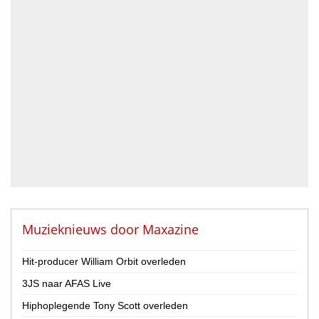
Accordeonist
Bassist
Blazer
DJ
Drummer
Geluidstechnicus
Gitarist
Percussionist
Strijker
Toetsenist
Zanger / Zangeres
Overig
Muzieknieuws door
Maxazine
Land
Hit-producer William Orbit overleden
Nederland
3JS naar AFAS Live
België
Hiphoplegende Tony Scott overleden
Provincie