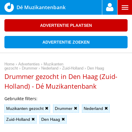
Dé Muzikantenbank
ADVERTENTIE PLAATSEN
ADVERTENTIE ZOEKEN
›
›
Home
Advertenties
Muzikanten
›
›
›
›
gezocht
Drummer
Nederland
Zuid-Holland
Den Haag
Drummer gezocht in Den Haag (Zuid-
Holland) - Dé Muzikantenbank
Gebruikte filters:
Muzikanten gezocht
Drummer
Nederland
Zuid-Holland
Den Haag