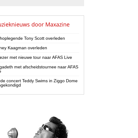
zieknieuws door
Maxazine
hoplegende Tony Scott overleden
ney Kaagman overleden
zer met nieuwe tour naar AFAS Live
adeth met afscheidstournee naar AFAS
e
de concert Teddy Swims in Ziggo Dome
ngekondigd