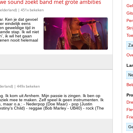
uwe sound zoekt band met grote ambities
Gel
elderland)
| 451x bekeken
Git
ar. Ken je dat gevoel
Per
er eindelijk eens
n geweldige tijd in
Stri
ende stap. Ik wil niet
Toe
', ik wil het gaan
denen nooit helemaal
Za
Ove
La
Ne
Bel
derland)
| 449x bekeken
Pro
g. Ik kom uit Arnhem. Mijn passie is zingen. Ik ben op
ek mee te maken. Zelf speel ik geen instrumenten. Ik
Dre
n, maar o.a.: - Nederpop (Doe Maar) - pop (Justin
stiny's Child) - reggae (Bob Marley - UB40) - rock (The
Fle
Fri
Ge