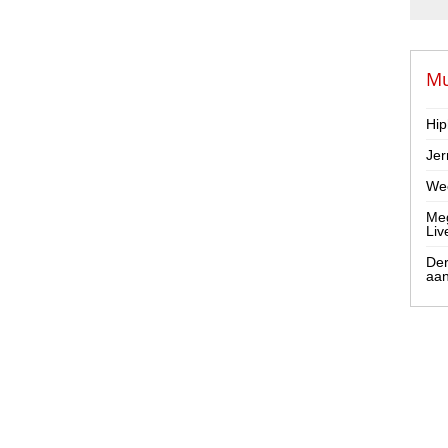
Mu
Hip
Jer
Wee
Meg
Liv
Der
aa