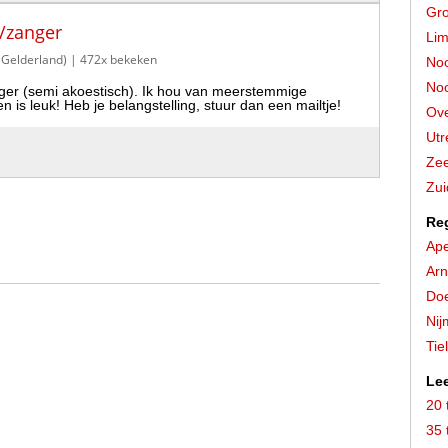
Gro
t/zanger
Lim
(Gelderland)
| 472x bekeken
Noo
Noo
nger (semi akoestisch). Ik hou van meerstemmige
 is leuk! Heb je belangstelling, stuur dan een mailtje!
Ove
Utr
Zee
Zui
Re
Ape
Ar
Do
Ni
Tiel
Lee
20 
35 