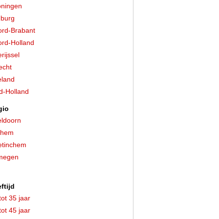
ningen
burg
rd-Brabant
rd-Holland
rijssel
echt
land
d-Holland
gio
ldoorn
nhem
etinchem
jmegen
ftijd
tot 35 jaar
tot 45 jaar