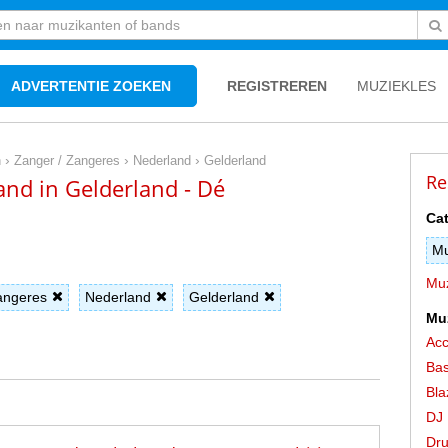
ADVERTENTIE ZOEKEN
REGISTREREN
MUZIEKLES
›
›
›
n
Zanger / Zangeres
Nederland
Gelderland
Re
and in Gelderland - Dé
Cat
Mu
Muz
angeres
Nederland
Gelderland
Mu
Acc
Bas
Bla
DJ
Dr