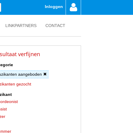
Inloggen
LINKPARTNERS
CONTACT
sultaat verfijnen
egorie
zikanten aangeboden
ikanten gezocht
zikant
ordeonist
sist
zer
ummer