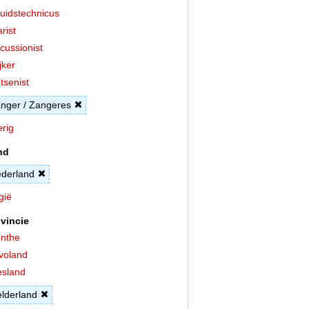
uidstechnicus
arist
cussionist
jker
tsenist
nger / Zangeres
rig
nd
derland
gië
vincie
nthe
voland
esland
lderland