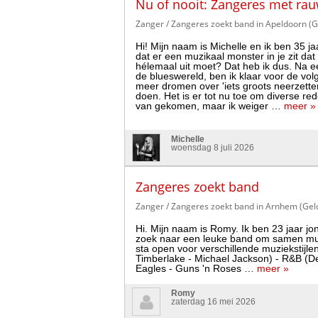
Nu of nooit: Zangeres met ra
Zanger / Zangeres zoekt band in Apeldoorn (G
Hi! Mijn naam is Michelle en ik ben 35 ja
dat er een muzikaal monster in je zit dat 
hélemaal uit moet? Dat heb ik dus. Na ee
de blueswereld, ben ik klaar voor de volg
meer dromen over 'iets groots neerzetten
doen. Het is er tot nu toe om diverse re
van gekomen, maar ik weiger …
meer »
Michelle
woensdag 8 juli 2026
Zangeres zoekt band
Zanger / Zangeres zoekt band in Arnhem (Gel
Hi. Mijn naam is Romy. Ik ben 23 jaar jon
zoek naar een leuke band om samen muzi
sta open voor verschillende muziekstijle
Timberlake - Michael Jackson) - R&B (De
Eagles - Guns 'n Roses …
meer »
Romy
zaterdag 16 mei 2026