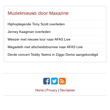
Zanger / Zangeres
Overig
Muzieknieuws door
Maxazine
Land
Hiphoplegende Tony Scott overleden
Nederland
Jerney Kaagman overleden
België
Weezer met nieuwe tour naar AFAS Live
Provincie
Megadeth met afscheidstournee naar AFAS Live
Drenthe
Flevoland
Derde concert Teddy Swims in Ziggo Dome aangekondigd
Friesland
Gelderland
Groningen
Limburg
Noord-Brabant
Home
|
Privacy
|
Disclaimer
Noord-Holland
Overijssel
Utrecht