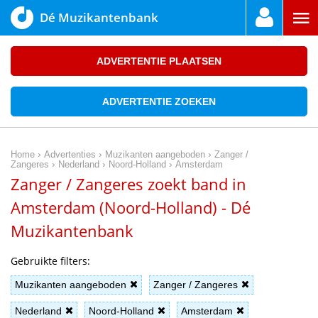
Dé Muzikantenbank
ADVERTENTIE PLAATSEN
ADVERTENTIE ZOEKEN
›
›
›
Home
Advertenties
Muzikanten aangeboden
Zanger /
›
›
›
Zangeres
Nederland
Noord-Holland
Amsterdam
Zanger / Zangeres zoekt band in
Amsterdam (Noord-Holland) - Dé
Muzikantenbank
Gebruikte filters:
Muzikanten aangeboden
Zanger / Zangeres
Nederland
Noord-Holland
Amsterdam