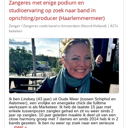
Zangeres met enige podium en
studioervaring op zoek naar band in
oprichting/producer (Haarlemmermeer)
Zanger / Zangeres zoekt band in Amsterdam (Noord-Holland)
| 827x
bekeken
Ik ben Lindsey (43 jaar) uit Oude Meer (tussen Schiphol en
Aalsmeer), een vrolijke en energieke chick die fulltime
werkzaam is als Marketeer. Ik heb de laatste 15 jaar met
enkele tussenpozen zangles gehad en zit nu weer sinds 2
jaar op zangles, 10 jaar geleden maakte ik deel uit van een
close harmony groep met 7 dames en sinds 2014 heb ik in 2
bands gezeten. Ik ben nu weer op zoek naar een serieuze
…
meer »