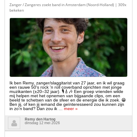
Zanger / Zangeres zoekt band in Amsterdam (Noord-Holland)
| 309x
bekeken
Ik ben Remy, zanger/slaggitarist van 27 jaar, en ik wil graag
een rauwe 50's rock 'n roll coverband oprichten met jonge
muzikanten (±20–32 jaar). 🎙️🎸🎶 Een groep vrienden wilde
mij helpen met het opnemen van bijgaande clips, om een
beeld te schetsen van de sfeer en de energie die ik zoek. 😁
Ben jij, of ken jij iemand die geïnteresseerd zou kunnen zijn
in zo’n band? Dan zou ik …
meer »
Remy den Hartog
dinsdag 12 mei 2026