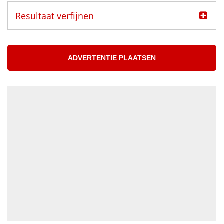
Resultaat verfijnen
Categorie
Muzikanten aangeboden
ADVERTENTIE PLAATSEN
Muzikanten gezocht
Muzikant
Accordeonist
Bassist
Blazer
DJ
Drummer
Geluidstechnicus
Gitarist
Percussionist
Strijker
Toetsenist