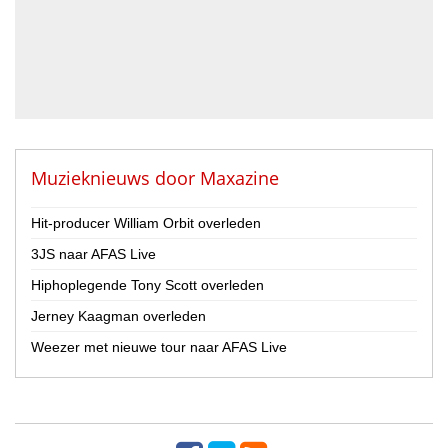
Gitarist
Percussionist
Strijker
Toetsenist
Zanger / Zangeres
Overig
Muzieknieuws door
Maxazine
Land
Nederland
Hit-producer William Orbit overleden
België
3JS naar AFAS Live
Provincie
Hiphoplegende Tony Scott overleden
(Selecteer eerst een land)
Jerney Kaagman overleden
Weezer met nieuwe tour naar AFAS Live