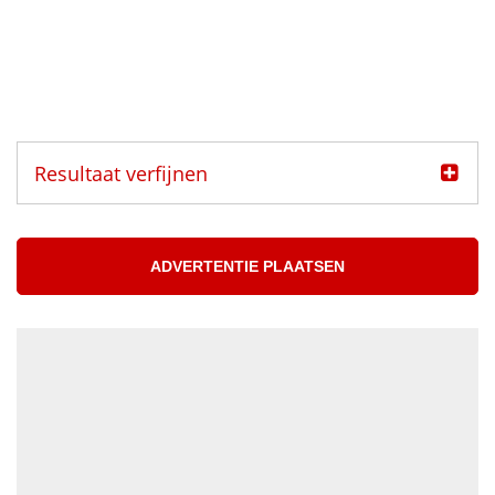
Resultaat verfijnen
Categorie
Muzikanten aangeboden
ADVERTENTIE PLAATSEN
Muzikanten gezocht
Muzikant
Accordeonist
Bassist
Blazer
DJ
Drummer
Geluidstechnicus